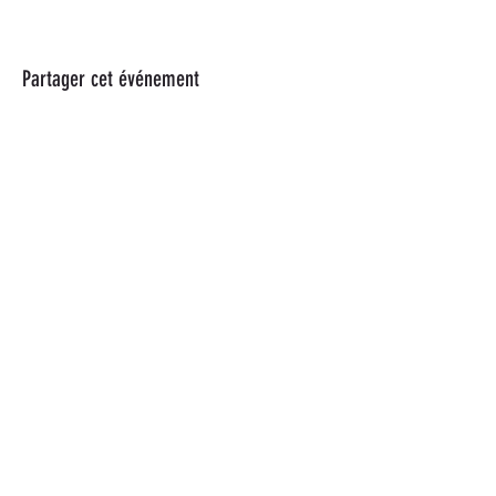
Partager cet événement
Plus d'informations
Suivez-nous sur les réseaux
sociaux
Un tiot message ?
CONTACT@TADOUAI.FR