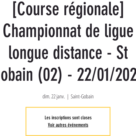
[Course régionale]
Championnat de ligue
longue distance - St
obain (02) - 22/01/20
dim. 22 janv.
  |  
Saint-Gobain
Les inscriptions sont closes
Voir autres événements