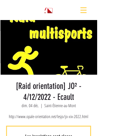
[Raid orientation] JO² -
4/12/2022 - Ecault
dim. 04 déc.
  |  
Saint-Étienne-au-Mont
http://www.opale-orientation.net/lesjo/jo-xiv-2022.html