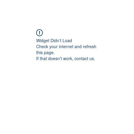
EIL
A PROPOS
WE EN NORD 2026
CALENDRIER
FORU
Widget Didn’t Load
Check your internet and refresh
this page.
If that doesn’t work, contact us.