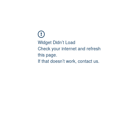
EIL
A PROPOS
WE EN NORD 2026
CALENDRIER
FORU
Widget Didn’t Load
Check your internet and refresh
this page.
If that doesn’t work, contact us.