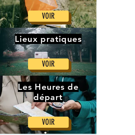
VOIR
Lieux pratiques
VOIR
Les Heures de
départ
VOIR