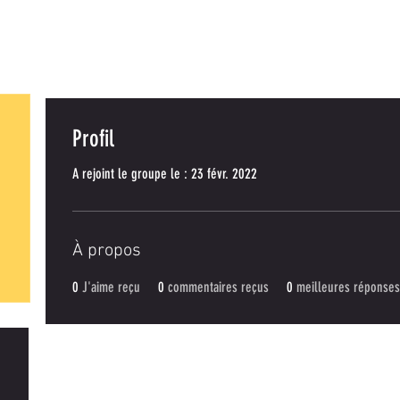
EIL
A PROPOS
WE EN NORD 2026
CALENDRIER
FORU
Profil
A rejoint le groupe le : 23 févr. 2022
À propos
0
J'aime reçu
0
commentaires reçus
0
meilleures réponses