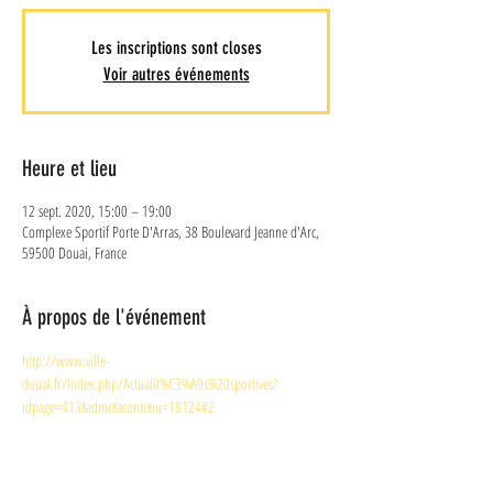
Les inscriptions sont closes
Voir autres événements
Heure et lieu
12 sept. 2020, 15:00 – 19:00
Complexe Sportif Porte D'Arras, 38 Boulevard Jeanne d'Arc,
59500 Douai, France
À propos de l'événement
http://www.ville-
douai.fr/index.php/Actualit%C3%A9s%20sportives?
idpage=413&idmetacontenu=18124#2