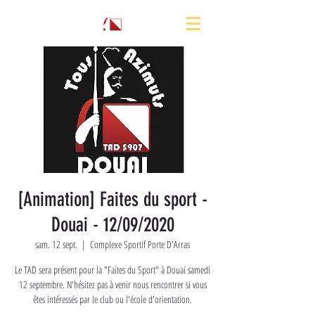
[Animation] Faites du sport -
Douai - 12/09/2020
sam. 12 sept.
  |  
Complexe Sportif Porte D'Arras
Le TAD sera présent pour la "Faites du Sport" à Douai samedi
12 septembre. N'hésitez pas à venir nous rencontrer si vous
êtes intéressés par le club ou l'école d'orientation.