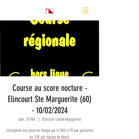
Course au score nocture -
Elincourt Ste Marguerite (60)
- 10/02/2024
sam. 10 févr.
  |  
Élincourt-Sainte-Marguerite
Inscription non prise en charge par le TAD (17€ par personne
ou 33€ par équipe de deux).