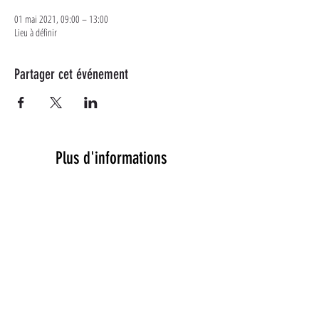
01 mai 2021, 09:00 – 13:00
Lieu à définir
Partager cet événement
Plus d'informations
Suivez-nous sur les réseaux
sociaux
Un tiot message ?
CONTACT@TADOUAI.FR