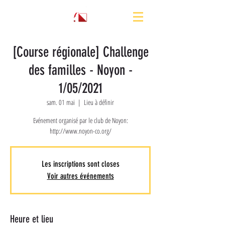
[Course régionale] Challenge
des familles - Noyon -
1/05/2021
sam. 01 mai
  |  
Lieu à définir
Evénement organisé par le club de Noyon:
http://www.noyon-co.org/
Les inscriptions sont closes
Voir autres événements
Heure et lieu