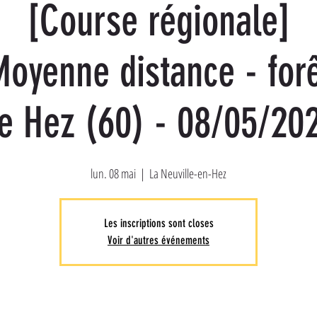
[Course régionale]
oyenne distance - for
e Hez (60) - 08/05/20
lun. 08 mai
  |  
La Neuville-en-Hez
Les inscriptions sont closes
Voir d'autres événements