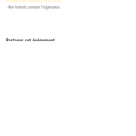
distance-a-saint-michel-02-26-01-2020
- Non licenciés: contacter l'organisateur. 
Partager cet événement
Plus d'informations
Suivez-nous sur les réseaux
sociaux
Un tiot message ?
CONTACT@TADOUAI.FR