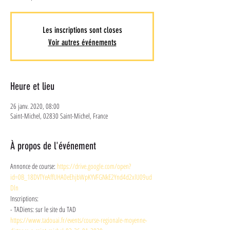
Les inscriptions sont closes
Voir autres événements
Heure et lieu
26 janv. 2020, 08:00
Saint-Michel, 02830 Saint-Michel, France
À propos de l'événement
Annonce de course: 
https://drive.google.com/open?
id=0B_18DVTYeAffUHA0eEhjbWpKYVFGNkE2Ynd4d2xlU09ud
Dln 
Inscriptions: 
- TADiens: sur le site du TAD  
https://www.tadouai.fr/events/course-regionale-moyenne-