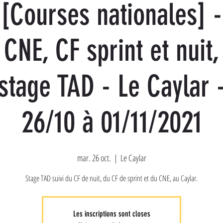
[Courses nationales] -
CNE, CF sprint et nuit,
stage TAD - Le Caylar 
26/10 à 01/11/2021
mar. 26 oct.
  |  
Le Caylar
Stage TAD suivi du CF de nuit, du CF de sprint et du CNE, au Caylar.
Les inscriptions sont closes