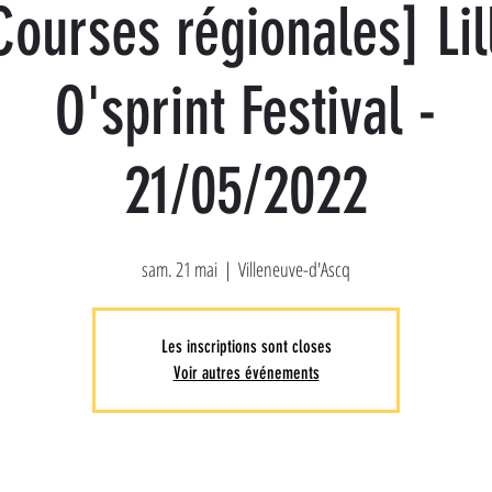
Courses régionales] Lil
O'sprint Festival -
21/05/2022
sam. 21 mai
  |  
Villeneuve-d'Ascq
Les inscriptions sont closes
Voir autres événements