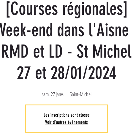
[Courses régionales]
Week-end dans l'Aisne 
RMD et LD - St Michel
27 et 28/01/2024
sam. 27 janv.
  |  
Saint-Michel
Les inscriptions sont closes
Voir d'autres événements