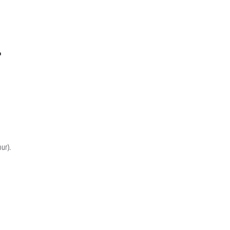
-
ur).