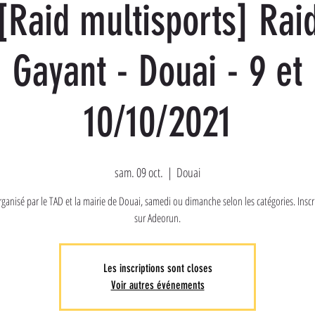
[Raid multisports] Rai
Gayant - Douai - 9 et
10/10/2021
sam. 09 oct.
  |  
Douai
rganisé par le TAD et la mairie de Douai, samedi ou dimanche selon les catégories. Inscr
sur Adeorun.
Les inscriptions sont closes
Voir autres événements