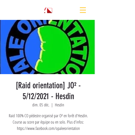
[Raid orientation] JO² -
5/12/2021 - Hesdin
dim. 05 déc.
  |  
Hesdin
Raid 100% CO pédestre organisé par O² en forêt d'Hesdin.
Course au score par équipe ou en solo. Plus d'infos:
https://www.facebook.com/opaleeorientation