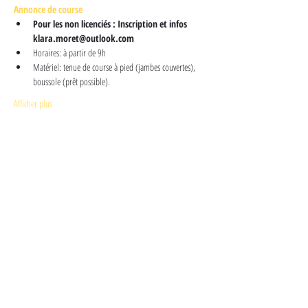
Annonce de course
Pour les non licenciés : Inscription et infos 
klara.moret@outlook.com
Horaires: à partir de 9h  
Matériel: tenue de course à pied (jambes couvertes), 
boussole (prêt possible).
Afficher plus
Partager cet événement
Plus d'informations
Suivez-nous sur les réseaux
sociaux