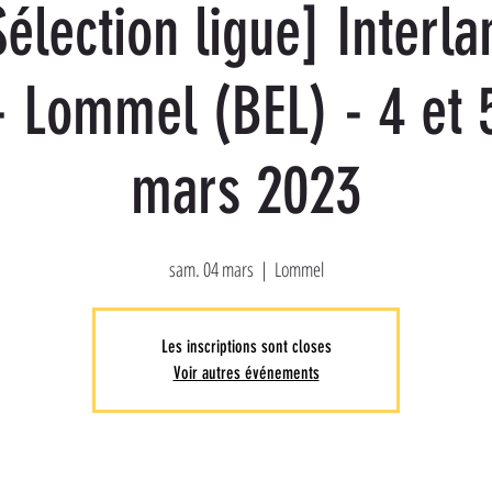
Sélection ligue] Interla
- Lommel (BEL) - 4 et 
mars 2023
sam. 04 mars
  |  
Lommel
Les inscriptions sont closes
Voir autres événements