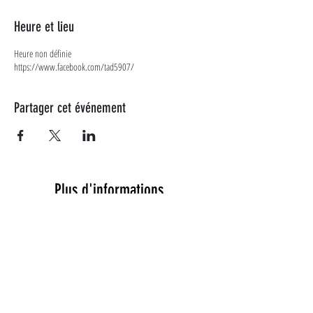
Heure et lieu
Heure non définie
https://www.facebook.com/tad5907/
Partager cet événement
Plus d'informations
Suivez-nous sur les réseaux
sociaux
Un tiot message ?
CONTACT@TADOUAI.FR